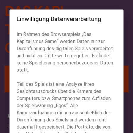
DAS KAPI
Einwilligung Datenverarbeitung
TALISMUS
Im Rahmen des Browserspiels „Das
Kapitalismus Game“ werden Daten nur zur
GAME
Durchführung des digitalen Spiels verarbeitet
und nicht an Dritte weitergegeben. Es findet
keine Speicherung personenbezogener Daten
statt.
DEIN KAPITAL
0
Egos
Teil des Spiels ist eine Analyse Ihres
Gesichtsausdrucks über die Kamera des
Computers bzw. Smartphones zum Aufladen
der Spielwährung „Egos“. Alle
Kameraaufnahmen dienen ausschließlich der
Warenkorb
Durchführung des Spiels und werden nicht
Lade dein Ego-Konto auf, um die Exponate zu shoppen
dauerhaft gespeichert. Die Porträts, die von